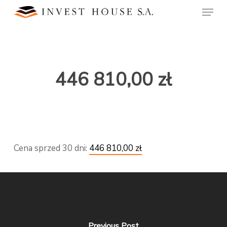
Skip
Menu
to
main
Close
content
Menu
446 810,00 zł
Cena sprzed 30 dni:
446 810,00 zł
Previous Post