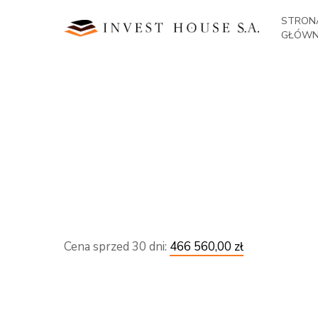
Skip
STRON
to
GŁÓW
main
content
Cena sprzed 30 dni:
466 560,00 zł