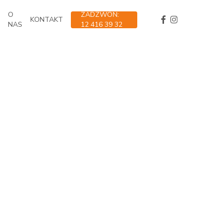
O
ZADZWOŃ:
FACEBOOK
INSTAGRAM
KONTAKT
NAS
12 416 39 32